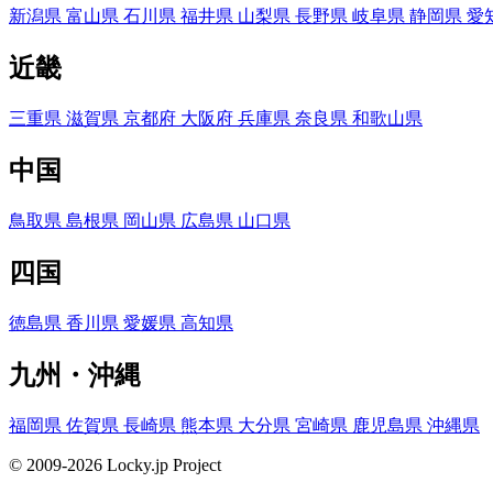
新潟県
富山県
石川県
福井県
山梨県
長野県
岐阜県
静岡県
愛
近畿
三重県
滋賀県
京都府
大阪府
兵庫県
奈良県
和歌山県
中国
鳥取県
島根県
岡山県
広島県
山口県
四国
徳島県
香川県
愛媛県
高知県
九州・沖縄
福岡県
佐賀県
長崎県
熊本県
大分県
宮崎県
鹿児島県
沖縄県
© 2009-2026 Locky.jp Project