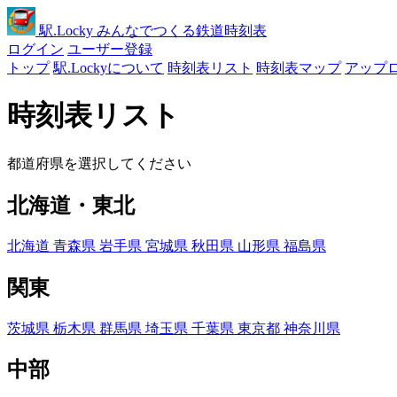
駅
.Locky
みんなでつくる鉄道時刻表
ログイン
ユーザー登録
トップ
駅.Lockyについて
時刻表リスト
時刻表マップ
アップ
時刻表リスト
都道府県を選択してください
北海道・東北
北海道
青森県
岩手県
宮城県
秋田県
山形県
福島県
関東
茨城県
栃木県
群馬県
埼玉県
千葉県
東京都
神奈川県
中部