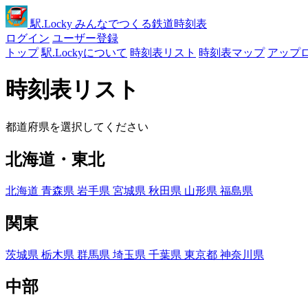
駅
.Locky
みんなでつくる鉄道時刻表
ログイン
ユーザー登録
トップ
駅.Lockyについて
時刻表リスト
時刻表マップ
アップ
時刻表リスト
都道府県を選択してください
北海道・東北
北海道
青森県
岩手県
宮城県
秋田県
山形県
福島県
関東
茨城県
栃木県
群馬県
埼玉県
千葉県
東京都
神奈川県
中部