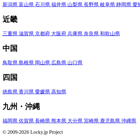
新潟県
富山県
石川県
福井県
山梨県
長野県
岐阜県
静岡県
愛
近畿
三重県
滋賀県
京都府
大阪府
兵庫県
奈良県
和歌山県
中国
鳥取県
島根県
岡山県
広島県
山口県
四国
徳島県
香川県
愛媛県
高知県
九州・沖縄
福岡県
佐賀県
長崎県
熊本県
大分県
宮崎県
鹿児島県
沖縄県
© 2009-2026 Locky.jp Project