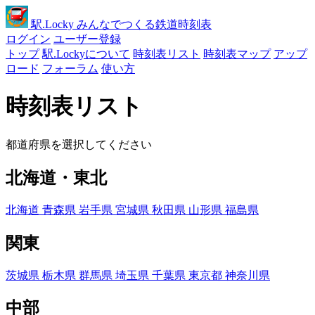
駅
.Locky
みんなでつくる鉄道時刻表
ログイン
ユーザー登録
トップ
駅.Lockyについて
時刻表リスト
時刻表マップ
アップ
ロード
フォーラム
使い方
時刻表リスト
都道府県を選択してください
北海道・東北
北海道
青森県
岩手県
宮城県
秋田県
山形県
福島県
関東
茨城県
栃木県
群馬県
埼玉県
千葉県
東京都
神奈川県
中部