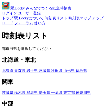
駅
.Locky
みんなでつくる鉄道時刻表
ログイン
ユーザー登録
トップ
駅.Lockyについて
時刻表リスト
時刻表マップ
アップ
ロード
フォーラム
使い方
時刻表リスト
都道府県を選択してください
北海道・東北
北海道
青森県
岩手県
宮城県
秋田県
山形県
福島県
関東
茨城県
栃木県
群馬県
埼玉県
千葉県
東京都
神奈川県
中部