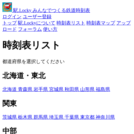
駅
.Locky
みんなでつくる鉄道時刻表
ログイン
ユーザー登録
トップ
駅.Lockyについて
時刻表リスト
時刻表マップ
アップ
ロード
フォーラム
使い方
時刻表リスト
都道府県を選択してください
北海道・東北
北海道
青森県
岩手県
宮城県
秋田県
山形県
福島県
関東
茨城県
栃木県
群馬県
埼玉県
千葉県
東京都
神奈川県
中部