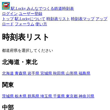
駅
.Locky
みんなでつくる鉄道時刻表
ログイン
ユーザー登録
トップ
駅.Lockyについて
時刻表リスト
時刻表マップ
アップ
ロード
フォーラム
使い方
時刻表リスト
都道府県を選択してください
北海道・東北
北海道
青森県
岩手県
宮城県
秋田県
山形県
福島県
関東
茨城県
栃木県
群馬県
埼玉県
千葉県
東京都
神奈川県
中部