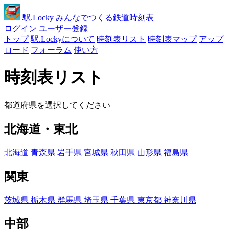
駅
.Locky
みんなでつくる鉄道時刻表
ログイン
ユーザー登録
トップ
駅.Lockyについて
時刻表リスト
時刻表マップ
アップ
ロード
フォーラム
使い方
時刻表リスト
都道府県を選択してください
北海道・東北
北海道
青森県
岩手県
宮城県
秋田県
山形県
福島県
関東
茨城県
栃木県
群馬県
埼玉県
千葉県
東京都
神奈川県
中部