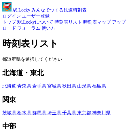
駅
.Locky
みんなでつくる鉄道時刻表
ログイン
ユーザー登録
トップ
駅.Lockyについて
時刻表リスト
時刻表マップ
アップ
ロード
フォーラム
使い方
時刻表リスト
都道府県を選択してください
北海道・東北
北海道
青森県
岩手県
宮城県
秋田県
山形県
福島県
関東
茨城県
栃木県
群馬県
埼玉県
千葉県
東京都
神奈川県
中部