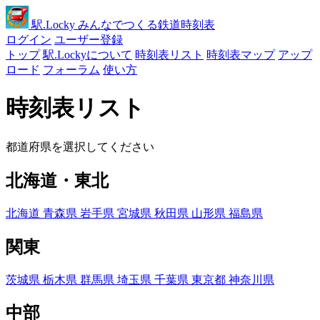
駅
.Locky
みんなでつくる鉄道時刻表
ログイン
ユーザー登録
トップ
駅.Lockyについて
時刻表リスト
時刻表マップ
アップ
ロード
フォーラム
使い方
時刻表リスト
都道府県を選択してください
北海道・東北
北海道
青森県
岩手県
宮城県
秋田県
山形県
福島県
関東
茨城県
栃木県
群馬県
埼玉県
千葉県
東京都
神奈川県
中部