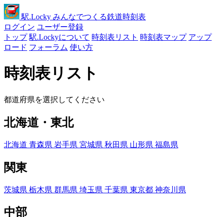
駅
.Locky
みんなでつくる鉄道時刻表
ログイン
ユーザー登録
トップ
駅.Lockyについて
時刻表リスト
時刻表マップ
アップ
ロード
フォーラム
使い方
時刻表リスト
都道府県を選択してください
北海道・東北
北海道
青森県
岩手県
宮城県
秋田県
山形県
福島県
関東
茨城県
栃木県
群馬県
埼玉県
千葉県
東京都
神奈川県
中部