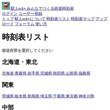
駅
.Locky
みんなでつくる鉄道時刻表
ログイン
ユーザー登録
トップ
駅.Lockyについて
時刻表リスト
時刻表マップ
アップ
ロード
フォーラム
使い方
時刻表リスト
都道府県を選択してください
北海道・東北
北海道
青森県
岩手県
宮城県
秋田県
山形県
福島県
関東
茨城県
栃木県
群馬県
埼玉県
千葉県
東京都
神奈川県
中部