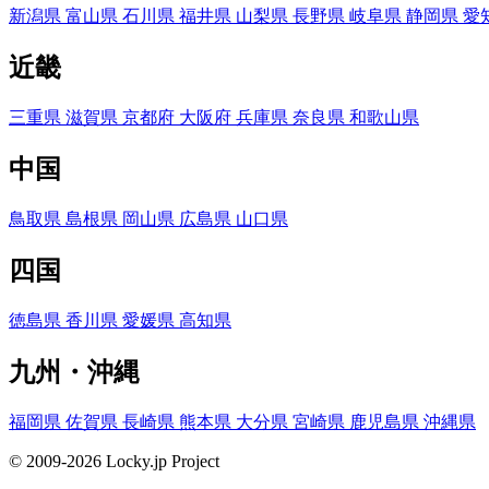
新潟県
富山県
石川県
福井県
山梨県
長野県
岐阜県
静岡県
愛
近畿
三重県
滋賀県
京都府
大阪府
兵庫県
奈良県
和歌山県
中国
鳥取県
島根県
岡山県
広島県
山口県
四国
徳島県
香川県
愛媛県
高知県
九州・沖縄
福岡県
佐賀県
長崎県
熊本県
大分県
宮崎県
鹿児島県
沖縄県
© 2009-2026 Locky.jp Project