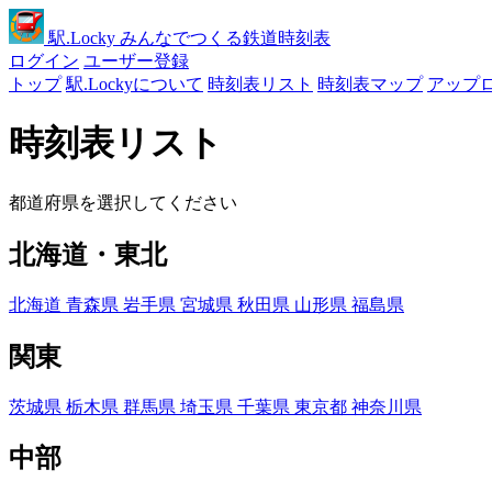
駅
.Locky
みんなでつくる鉄道時刻表
ログイン
ユーザー登録
トップ
駅.Lockyについて
時刻表リスト
時刻表マップ
アップ
時刻表リスト
都道府県を選択してください
北海道・東北
北海道
青森県
岩手県
宮城県
秋田県
山形県
福島県
関東
茨城県
栃木県
群馬県
埼玉県
千葉県
東京都
神奈川県
中部