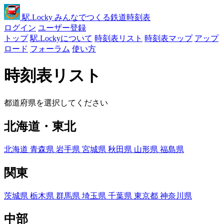
駅
.Locky
みんなでつくる鉄道時刻表
ログイン
ユーザー登録
トップ
駅.Lockyについて
時刻表リスト
時刻表マップ
アップ
ロード
フォーラム
使い方
時刻表リスト
都道府県を選択してください
北海道・東北
北海道
青森県
岩手県
宮城県
秋田県
山形県
福島県
関東
茨城県
栃木県
群馬県
埼玉県
千葉県
東京都
神奈川県
中部