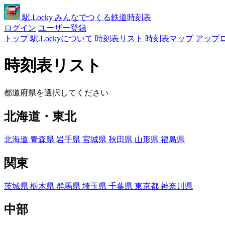
駅
.Locky
みんなでつくる鉄道時刻表
ログイン
ユーザー登録
トップ
駅.Lockyについて
時刻表リスト
時刻表マップ
アップ
時刻表リスト
都道府県を選択してください
北海道・東北
北海道
青森県
岩手県
宮城県
秋田県
山形県
福島県
関東
茨城県
栃木県
群馬県
埼玉県
千葉県
東京都
神奈川県
中部