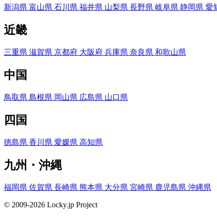
新潟県
富山県
石川県
福井県
山梨県
長野県
岐阜県
静岡県
愛
近畿
三重県
滋賀県
京都府
大阪府
兵庫県
奈良県
和歌山県
中国
鳥取県
島根県
岡山県
広島県
山口県
四国
徳島県
香川県
愛媛県
高知県
九州・沖縄
福岡県
佐賀県
長崎県
熊本県
大分県
宮崎県
鹿児島県
沖縄県
© 2009-2026 Locky.jp Project