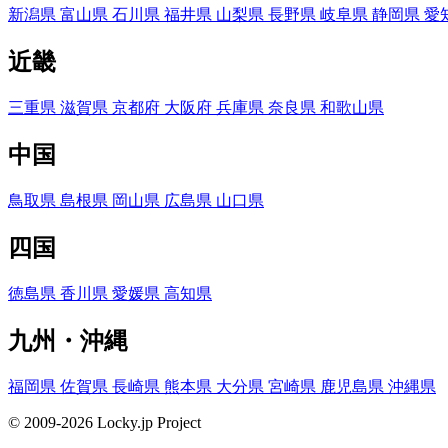
新潟県
富山県
石川県
福井県
山梨県
長野県
岐阜県
静岡県
愛
近畿
三重県
滋賀県
京都府
大阪府
兵庫県
奈良県
和歌山県
中国
鳥取県
島根県
岡山県
広島県
山口県
四国
徳島県
香川県
愛媛県
高知県
九州・沖縄
福岡県
佐賀県
長崎県
熊本県
大分県
宮崎県
鹿児島県
沖縄県
© 2009-2026 Locky.jp Project