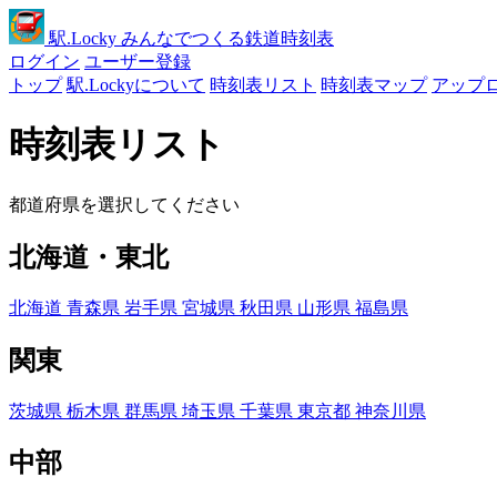
駅
.Locky
みんなでつくる鉄道時刻表
ログイン
ユーザー登録
トップ
駅.Lockyについて
時刻表リスト
時刻表マップ
アップ
時刻表リスト
都道府県を選択してください
北海道・東北
北海道
青森県
岩手県
宮城県
秋田県
山形県
福島県
関東
茨城県
栃木県
群馬県
埼玉県
千葉県
東京都
神奈川県
中部