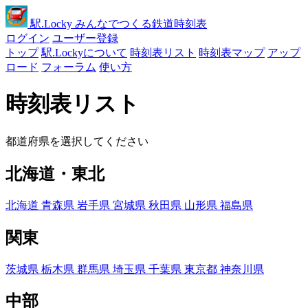
駅
.Locky
みんなでつくる鉄道時刻表
ログイン
ユーザー登録
トップ
駅.Lockyについて
時刻表リスト
時刻表マップ
アップ
ロード
フォーラム
使い方
時刻表リスト
都道府県を選択してください
北海道・東北
北海道
青森県
岩手県
宮城県
秋田県
山形県
福島県
関東
茨城県
栃木県
群馬県
埼玉県
千葉県
東京都
神奈川県
中部