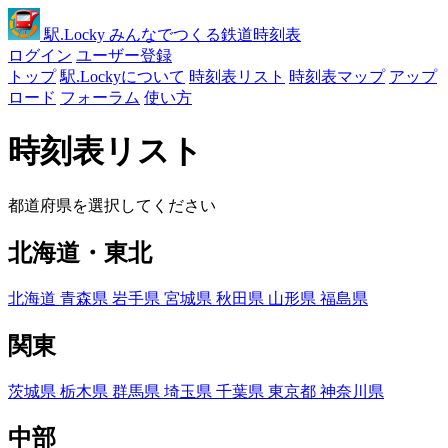
駅
.Locky
みんなでつくる鉄道時刻表
ログイン
ユーザー登録
トップ
駅.Lockyについて
時刻表リスト
時刻表マップ
アップ
ロード
フォーラム
使い方
時刻表リスト
都道府県を選択してください
北海道・東北
北海道
青森県
岩手県
宮城県
秋田県
山形県
福島県
関東
茨城県
栃木県
群馬県
埼玉県
千葉県
東京都
神奈川県
中部