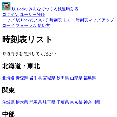
駅
.Locky
みんなでつくる鉄道時刻表
ログイン
ユーザー登録
トップ
駅.Lockyについて
時刻表リスト
時刻表マップ
アップ
ロード
フォーラム
使い方
時刻表リスト
都道府県を選択してください
北海道・東北
北海道
青森県
岩手県
宮城県
秋田県
山形県
福島県
関東
茨城県
栃木県
群馬県
埼玉県
千葉県
東京都
神奈川県
中部