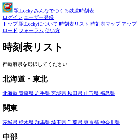
駅
.Locky
みんなでつくる鉄道時刻表
ログイン
ユーザー登録
トップ
駅.Lockyについて
時刻表リスト
時刻表マップ
アップ
ロード
フォーラム
使い方
時刻表リスト
都道府県を選択してください
北海道・東北
北海道
青森県
岩手県
宮城県
秋田県
山形県
福島県
関東
茨城県
栃木県
群馬県
埼玉県
千葉県
東京都
神奈川県
中部