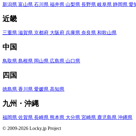
新潟県
富山県
石川県
福井県
山梨県
長野県
岐阜県
静岡県
愛
近畿
三重県
滋賀県
京都府
大阪府
兵庫県
奈良県
和歌山県
中国
鳥取県
島根県
岡山県
広島県
山口県
四国
徳島県
香川県
愛媛県
高知県
九州・沖縄
福岡県
佐賀県
長崎県
熊本県
大分県
宮崎県
鹿児島県
沖縄県
© 2009-2026 Locky.jp Project