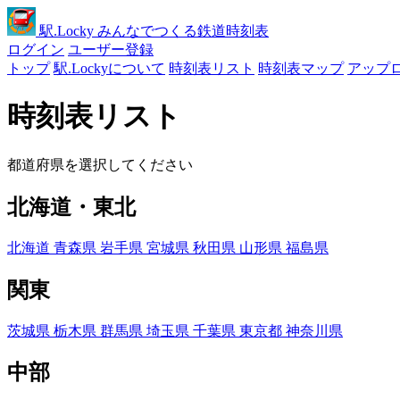
駅
.Locky
みんなでつくる鉄道時刻表
ログイン
ユーザー登録
トップ
駅.Lockyについて
時刻表リスト
時刻表マップ
アップ
時刻表リスト
都道府県を選択してください
北海道・東北
北海道
青森県
岩手県
宮城県
秋田県
山形県
福島県
関東
茨城県
栃木県
群馬県
埼玉県
千葉県
東京都
神奈川県
中部