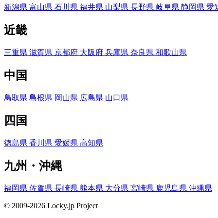
新潟県
富山県
石川県
福井県
山梨県
長野県
岐阜県
静岡県
愛
近畿
三重県
滋賀県
京都府
大阪府
兵庫県
奈良県
和歌山県
中国
鳥取県
島根県
岡山県
広島県
山口県
四国
徳島県
香川県
愛媛県
高知県
九州・沖縄
福岡県
佐賀県
長崎県
熊本県
大分県
宮崎県
鹿児島県
沖縄県
© 2009-2026 Locky.jp Project