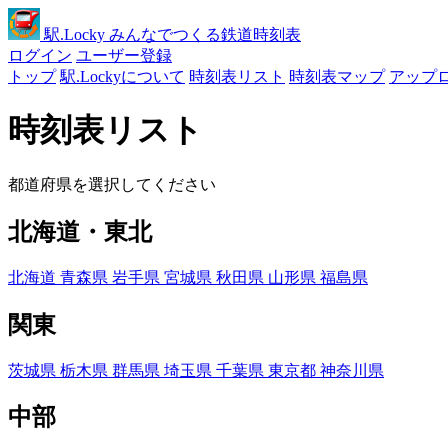
駅
.Locky
みんなでつくる鉄道時刻表
ログイン
ユーザー登録
トップ
駅.Lockyについて
時刻表リスト
時刻表マップ
アップ
時刻表リスト
都道府県を選択してください
北海道・東北
北海道
青森県
岩手県
宮城県
秋田県
山形県
福島県
関東
茨城県
栃木県
群馬県
埼玉県
千葉県
東京都
神奈川県
中部