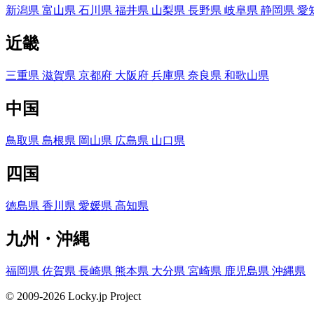
新潟県
富山県
石川県
福井県
山梨県
長野県
岐阜県
静岡県
愛
近畿
三重県
滋賀県
京都府
大阪府
兵庫県
奈良県
和歌山県
中国
鳥取県
島根県
岡山県
広島県
山口県
四国
徳島県
香川県
愛媛県
高知県
九州・沖縄
福岡県
佐賀県
長崎県
熊本県
大分県
宮崎県
鹿児島県
沖縄県
© 2009-2026 Locky.jp Project