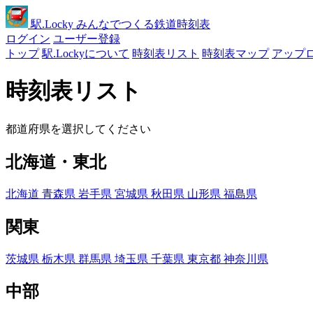
駅
.Locky
みんなでつくる鉄道時刻表
ログイン
ユーザー登録
トップ
駅.Lockyについて
時刻表リスト
時刻表マップ
アップ
時刻表リスト
都道府県を選択してください
北海道・東北
北海道
青森県
岩手県
宮城県
秋田県
山形県
福島県
関東
茨城県
栃木県
群馬県
埼玉県
千葉県
東京都
神奈川県
中部