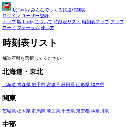
駅
.Locky
みんなでつくる鉄道時刻表
ログイン
ユーザー登録
トップ
駅.Lockyについて
時刻表リスト
時刻表マップ
アップ
ロード
フォーラム
使い方
時刻表リスト
都道府県を選択してください
北海道・東北
北海道
青森県
岩手県
宮城県
秋田県
山形県
福島県
関東
茨城県
栃木県
群馬県
埼玉県
千葉県
東京都
神奈川県
中部