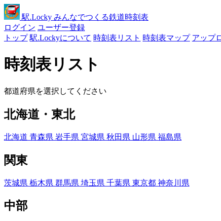
駅
.Locky
みんなでつくる鉄道時刻表
ログイン
ユーザー登録
トップ
駅.Lockyについて
時刻表リスト
時刻表マップ
アップ
時刻表リスト
都道府県を選択してください
北海道・東北
北海道
青森県
岩手県
宮城県
秋田県
山形県
福島県
関東
茨城県
栃木県
群馬県
埼玉県
千葉県
東京都
神奈川県
中部