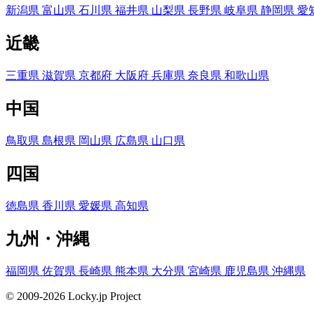
新潟県
富山県
石川県
福井県
山梨県
長野県
岐阜県
静岡県
愛
近畿
三重県
滋賀県
京都府
大阪府
兵庫県
奈良県
和歌山県
中国
鳥取県
島根県
岡山県
広島県
山口県
四国
徳島県
香川県
愛媛県
高知県
九州・沖縄
福岡県
佐賀県
長崎県
熊本県
大分県
宮崎県
鹿児島県
沖縄県
© 2009-2026 Locky.jp Project