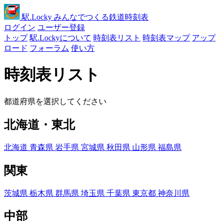
駅
.Locky
みんなでつくる鉄道時刻表
ログイン
ユーザー登録
トップ
駅.Lockyについて
時刻表リスト
時刻表マップ
アップ
ロード
フォーラム
使い方
時刻表リスト
都道府県を選択してください
北海道・東北
北海道
青森県
岩手県
宮城県
秋田県
山形県
福島県
関東
茨城県
栃木県
群馬県
埼玉県
千葉県
東京都
神奈川県
中部