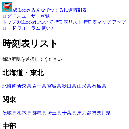
駅
.Locky
みんなでつくる鉄道時刻表
ログイン
ユーザー登録
トップ
駅.Lockyについて
時刻表リスト
時刻表マップ
アップ
ロード
フォーラム
使い方
時刻表リスト
都道府県を選択してください
北海道・東北
北海道
青森県
岩手県
宮城県
秋田県
山形県
福島県
関東
茨城県
栃木県
群馬県
埼玉県
千葉県
東京都
神奈川県
中部