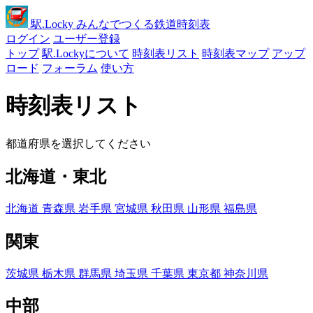
駅
.Locky
みんなでつくる鉄道時刻表
ログイン
ユーザー登録
トップ
駅.Lockyについて
時刻表リスト
時刻表マップ
アップ
ロード
フォーラム
使い方
時刻表リスト
都道府県を選択してください
北海道・東北
北海道
青森県
岩手県
宮城県
秋田県
山形県
福島県
関東
茨城県
栃木県
群馬県
埼玉県
千葉県
東京都
神奈川県
中部