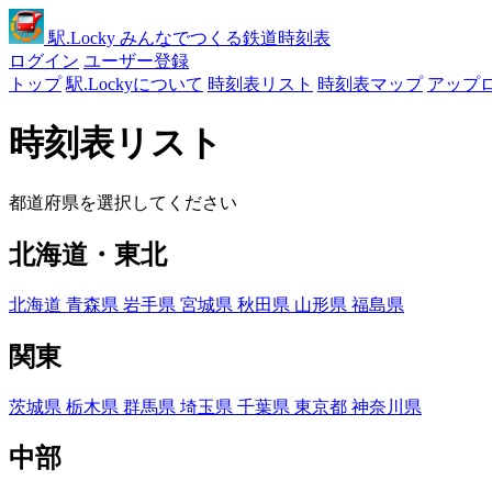
駅
.Locky
みんなでつくる鉄道時刻表
ログイン
ユーザー登録
トップ
駅.Lockyについて
時刻表リスト
時刻表マップ
アップ
時刻表リスト
都道府県を選択してください
北海道・東北
北海道
青森県
岩手県
宮城県
秋田県
山形県
福島県
関東
茨城県
栃木県
群馬県
埼玉県
千葉県
東京都
神奈川県
中部