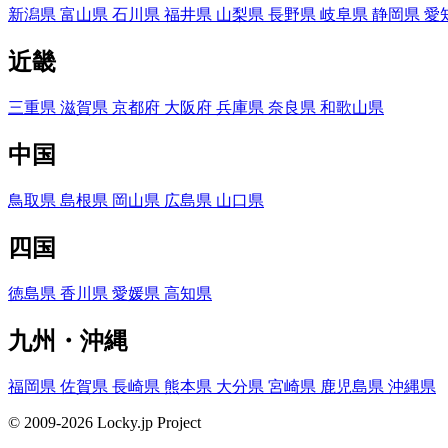
新潟県
富山県
石川県
福井県
山梨県
長野県
岐阜県
静岡県
愛
近畿
三重県
滋賀県
京都府
大阪府
兵庫県
奈良県
和歌山県
中国
鳥取県
島根県
岡山県
広島県
山口県
四国
徳島県
香川県
愛媛県
高知県
九州・沖縄
福岡県
佐賀県
長崎県
熊本県
大分県
宮崎県
鹿児島県
沖縄県
© 2009-2026 Locky.jp Project