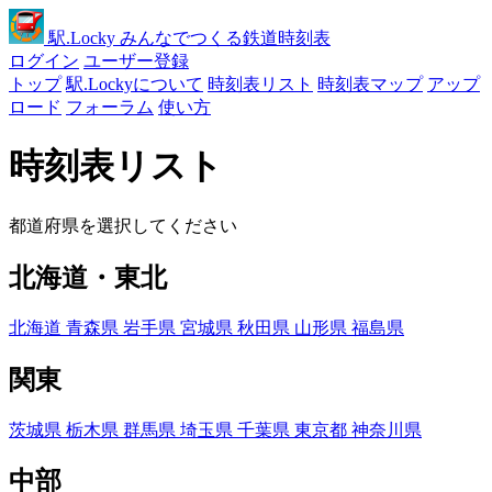
駅
.Locky
みんなでつくる鉄道時刻表
ログイン
ユーザー登録
トップ
駅.Lockyについて
時刻表リスト
時刻表マップ
アップ
ロード
フォーラム
使い方
時刻表リスト
都道府県を選択してください
北海道・東北
北海道
青森県
岩手県
宮城県
秋田県
山形県
福島県
関東
茨城県
栃木県
群馬県
埼玉県
千葉県
東京都
神奈川県
中部