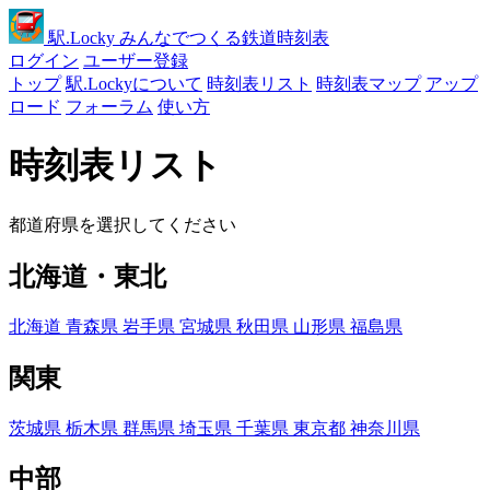
駅
.Locky
みんなでつくる鉄道時刻表
ログイン
ユーザー登録
トップ
駅.Lockyについて
時刻表リスト
時刻表マップ
アップ
ロード
フォーラム
使い方
時刻表リスト
都道府県を選択してください
北海道・東北
北海道
青森県
岩手県
宮城県
秋田県
山形県
福島県
関東
茨城県
栃木県
群馬県
埼玉県
千葉県
東京都
神奈川県
中部