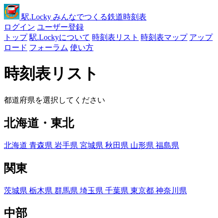
駅
.Locky
みんなでつくる鉄道時刻表
ログイン
ユーザー登録
トップ
駅.Lockyについて
時刻表リスト
時刻表マップ
アップ
ロード
フォーラム
使い方
時刻表リスト
都道府県を選択してください
北海道・東北
北海道
青森県
岩手県
宮城県
秋田県
山形県
福島県
関東
茨城県
栃木県
群馬県
埼玉県
千葉県
東京都
神奈川県
中部