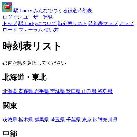
駅
.Locky
みんなでつくる鉄道時刻表
ログイン
ユーザー登録
トップ
駅.Lockyについて
時刻表リスト
時刻表マップ
アップ
ロード
フォーラム
使い方
時刻表リスト
都道府県を選択してください
北海道・東北
北海道
青森県
岩手県
宮城県
秋田県
山形県
福島県
関東
茨城県
栃木県
群馬県
埼玉県
千葉県
東京都
神奈川県
中部