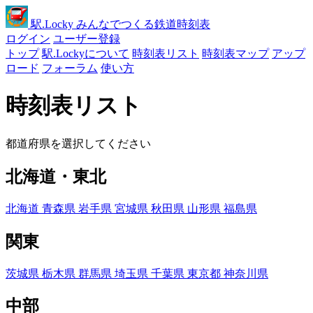
駅
.Locky
みんなでつくる鉄道時刻表
ログイン
ユーザー登録
トップ
駅.Lockyについて
時刻表リスト
時刻表マップ
アップ
ロード
フォーラム
使い方
時刻表リスト
都道府県を選択してください
北海道・東北
北海道
青森県
岩手県
宮城県
秋田県
山形県
福島県
関東
茨城県
栃木県
群馬県
埼玉県
千葉県
東京都
神奈川県
中部