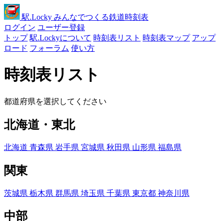
駅
.Locky
みんなでつくる鉄道時刻表
ログイン
ユーザー登録
トップ
駅.Lockyについて
時刻表リスト
時刻表マップ
アップ
ロード
フォーラム
使い方
時刻表リスト
都道府県を選択してください
北海道・東北
北海道
青森県
岩手県
宮城県
秋田県
山形県
福島県
関東
茨城県
栃木県
群馬県
埼玉県
千葉県
東京都
神奈川県
中部