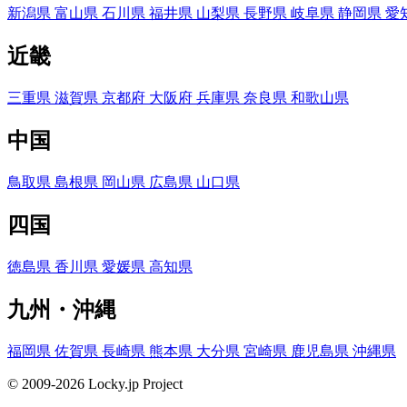
新潟県
富山県
石川県
福井県
山梨県
長野県
岐阜県
静岡県
愛
近畿
三重県
滋賀県
京都府
大阪府
兵庫県
奈良県
和歌山県
中国
鳥取県
島根県
岡山県
広島県
山口県
四国
徳島県
香川県
愛媛県
高知県
九州・沖縄
福岡県
佐賀県
長崎県
熊本県
大分県
宮崎県
鹿児島県
沖縄県
© 2009-2026 Locky.jp Project