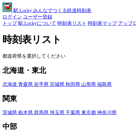
駅
.Locky
みんなでつくる鉄道時刻表
ログイン
ユーザー登録
トップ
駅.Lockyについて
時刻表リスト
時刻表マップ
アップ
時刻表リスト
都道府県を選択してください
北海道・東北
北海道
青森県
岩手県
宮城県
秋田県
山形県
福島県
関東
茨城県
栃木県
群馬県
埼玉県
千葉県
東京都
神奈川県
中部