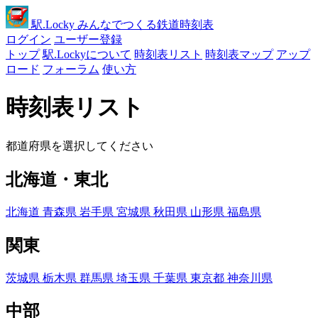
駅
.Locky
みんなでつくる鉄道時刻表
ログイン
ユーザー登録
トップ
駅.Lockyについて
時刻表リスト
時刻表マップ
アップ
ロード
フォーラム
使い方
時刻表リスト
都道府県を選択してください
北海道・東北
北海道
青森県
岩手県
宮城県
秋田県
山形県
福島県
関東
茨城県
栃木県
群馬県
埼玉県
千葉県
東京都
神奈川県
中部