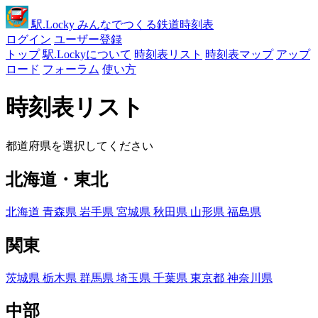
駅
.Locky
みんなでつくる鉄道時刻表
ログイン
ユーザー登録
トップ
駅.Lockyについて
時刻表リスト
時刻表マップ
アップ
ロード
フォーラム
使い方
時刻表リスト
都道府県を選択してください
北海道・東北
北海道
青森県
岩手県
宮城県
秋田県
山形県
福島県
関東
茨城県
栃木県
群馬県
埼玉県
千葉県
東京都
神奈川県
中部