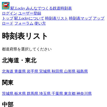
駅
.Locky
みんなでつくる鉄道時刻表
ログイン
ユーザー登録
トップ
駅.Lockyについて
時刻表リスト
時刻表マップ
アップ
ロード
フォーラム
使い方
時刻表リスト
都道府県を選択してください
北海道・東北
北海道
青森県
岩手県
宮城県
秋田県
山形県
福島県
関東
茨城県
栃木県
群馬県
埼玉県
千葉県
東京都
神奈川県
中部