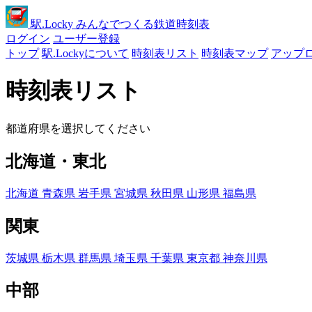
駅
.Locky
みんなでつくる鉄道時刻表
ログイン
ユーザー登録
トップ
駅.Lockyについて
時刻表リスト
時刻表マップ
アップ
時刻表リスト
都道府県を選択してください
北海道・東北
北海道
青森県
岩手県
宮城県
秋田県
山形県
福島県
関東
茨城県
栃木県
群馬県
埼玉県
千葉県
東京都
神奈川県
中部