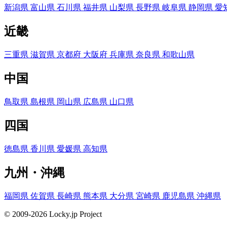
新潟県
富山県
石川県
福井県
山梨県
長野県
岐阜県
静岡県
愛
近畿
三重県
滋賀県
京都府
大阪府
兵庫県
奈良県
和歌山県
中国
鳥取県
島根県
岡山県
広島県
山口県
四国
徳島県
香川県
愛媛県
高知県
九州・沖縄
福岡県
佐賀県
長崎県
熊本県
大分県
宮崎県
鹿児島県
沖縄県
© 2009-2026 Locky.jp Project