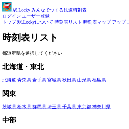
駅
.Locky
みんなでつくる鉄道時刻表
ログイン
ユーザー登録
トップ
駅.Lockyについて
時刻表リスト
時刻表マップ
アップ
時刻表リスト
都道府県を選択してください
北海道・東北
北海道
青森県
岩手県
宮城県
秋田県
山形県
福島県
関東
茨城県
栃木県
群馬県
埼玉県
千葉県
東京都
神奈川県
中部