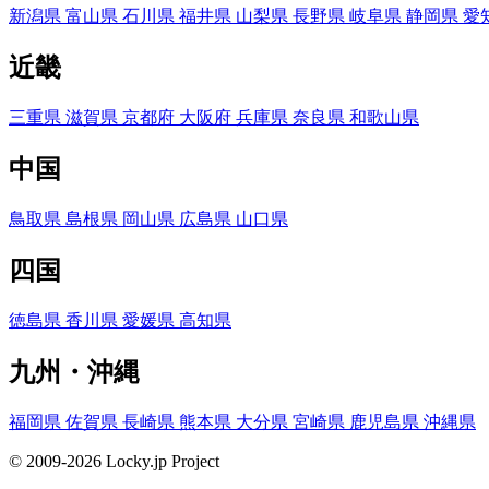
新潟県
富山県
石川県
福井県
山梨県
長野県
岐阜県
静岡県
愛
近畿
三重県
滋賀県
京都府
大阪府
兵庫県
奈良県
和歌山県
中国
鳥取県
島根県
岡山県
広島県
山口県
四国
徳島県
香川県
愛媛県
高知県
九州・沖縄
福岡県
佐賀県
長崎県
熊本県
大分県
宮崎県
鹿児島県
沖縄県
© 2009-2026 Locky.jp Project