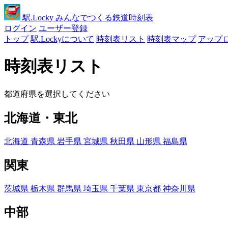
駅
.Locky
みんなでつくる鉄道時刻表
ログイン
ユーザー登録
トップ
駅.Lockyについて
時刻表リスト
時刻表マップ
アップ
時刻表リスト
都道府県を選択してください
北海道・東北
北海道
青森県
岩手県
宮城県
秋田県
山形県
福島県
関東
茨城県
栃木県
群馬県
埼玉県
千葉県
東京都
神奈川県
中部