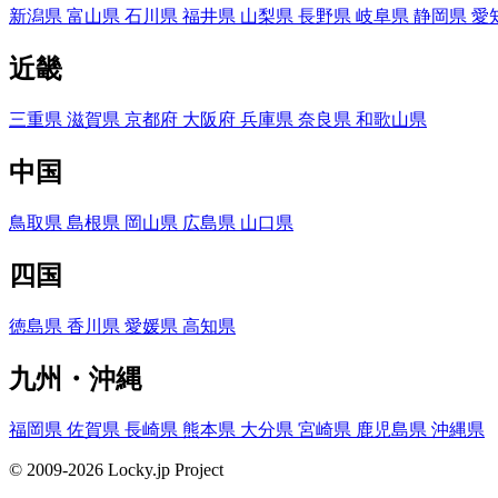
新潟県
富山県
石川県
福井県
山梨県
長野県
岐阜県
静岡県
愛
近畿
三重県
滋賀県
京都府
大阪府
兵庫県
奈良県
和歌山県
中国
鳥取県
島根県
岡山県
広島県
山口県
四国
徳島県
香川県
愛媛県
高知県
九州・沖縄
福岡県
佐賀県
長崎県
熊本県
大分県
宮崎県
鹿児島県
沖縄県
© 2009-2026 Locky.jp Project