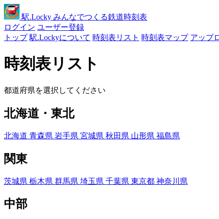
駅
.Locky
みんなでつくる鉄道時刻表
ログイン
ユーザー登録
トップ
駅.Lockyについて
時刻表リスト
時刻表マップ
アップ
時刻表リスト
都道府県を選択してください
北海道・東北
北海道
青森県
岩手県
宮城県
秋田県
山形県
福島県
関東
茨城県
栃木県
群馬県
埼玉県
千葉県
東京都
神奈川県
中部