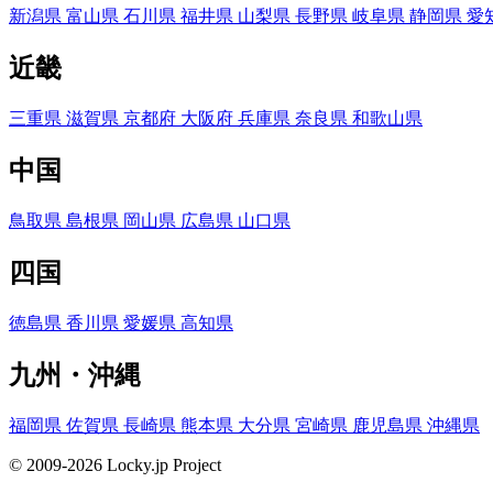
新潟県
富山県
石川県
福井県
山梨県
長野県
岐阜県
静岡県
愛
近畿
三重県
滋賀県
京都府
大阪府
兵庫県
奈良県
和歌山県
中国
鳥取県
島根県
岡山県
広島県
山口県
四国
徳島県
香川県
愛媛県
高知県
九州・沖縄
福岡県
佐賀県
長崎県
熊本県
大分県
宮崎県
鹿児島県
沖縄県
© 2009-2026 Locky.jp Project