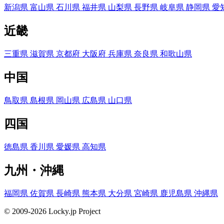
新潟県
富山県
石川県
福井県
山梨県
長野県
岐阜県
静岡県
愛
近畿
三重県
滋賀県
京都府
大阪府
兵庫県
奈良県
和歌山県
中国
鳥取県
島根県
岡山県
広島県
山口県
四国
徳島県
香川県
愛媛県
高知県
九州・沖縄
福岡県
佐賀県
長崎県
熊本県
大分県
宮崎県
鹿児島県
沖縄県
© 2009-2026 Locky.jp Project