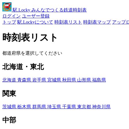
駅
.Locky
みんなでつくる鉄道時刻表
ログイン
ユーザー登録
トップ
駅.Lockyについて
時刻表リスト
時刻表マップ
アップ
時刻表リスト
都道府県を選択してください
北海道・東北
北海道
青森県
岩手県
宮城県
秋田県
山形県
福島県
関東
茨城県
栃木県
群馬県
埼玉県
千葉県
東京都
神奈川県
中部