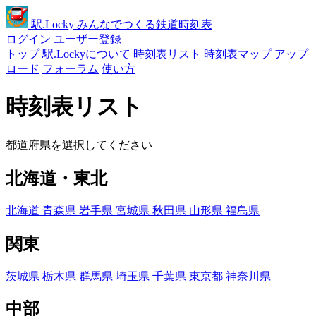
駅
.Locky
みんなでつくる鉄道時刻表
ログイン
ユーザー登録
トップ
駅.Lockyについて
時刻表リスト
時刻表マップ
アップ
ロード
フォーラム
使い方
時刻表リスト
都道府県を選択してください
北海道・東北
北海道
青森県
岩手県
宮城県
秋田県
山形県
福島県
関東
茨城県
栃木県
群馬県
埼玉県
千葉県
東京都
神奈川県
中部