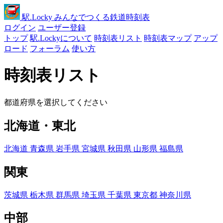
駅
.Locky
みんなでつくる鉄道時刻表
ログイン
ユーザー登録
トップ
駅.Lockyについて
時刻表リスト
時刻表マップ
アップ
ロード
フォーラム
使い方
時刻表リスト
都道府県を選択してください
北海道・東北
北海道
青森県
岩手県
宮城県
秋田県
山形県
福島県
関東
茨城県
栃木県
群馬県
埼玉県
千葉県
東京都
神奈川県
中部