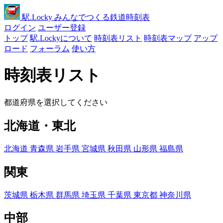
駅
.Locky
みんなでつくる鉄道時刻表
ログイン
ユーザー登録
トップ
駅.Lockyについて
時刻表リスト
時刻表マップ
アップ
ロード
フォーラム
使い方
時刻表リスト
都道府県を選択してください
北海道・東北
北海道
青森県
岩手県
宮城県
秋田県
山形県
福島県
関東
茨城県
栃木県
群馬県
埼玉県
千葉県
東京都
神奈川県
中部