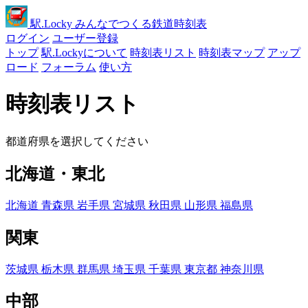
駅
.Locky
みんなでつくる鉄道時刻表
ログイン
ユーザー登録
トップ
駅.Lockyについて
時刻表リスト
時刻表マップ
アップ
ロード
フォーラム
使い方
時刻表リスト
都道府県を選択してください
北海道・東北
北海道
青森県
岩手県
宮城県
秋田県
山形県
福島県
関東
茨城県
栃木県
群馬県
埼玉県
千葉県
東京都
神奈川県
中部