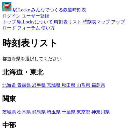
駅
.Locky
みんなでつくる鉄道時刻表
ログイン
ユーザー登録
トップ
駅.Lockyについて
時刻表リスト
時刻表マップ
アップ
ロード
フォーラム
使い方
時刻表リスト
都道府県を選択してください
北海道・東北
北海道
青森県
岩手県
宮城県
秋田県
山形県
福島県
関東
茨城県
栃木県
群馬県
埼玉県
千葉県
東京都
神奈川県
中部