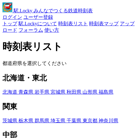
駅
.Locky
みんなでつくる鉄道時刻表
ログイン
ユーザー登録
トップ
駅.Lockyについて
時刻表リスト
時刻表マップ
アップ
ロード
フォーラム
使い方
時刻表リスト
都道府県を選択してください
北海道・東北
北海道
青森県
岩手県
宮城県
秋田県
山形県
福島県
関東
茨城県
栃木県
群馬県
埼玉県
千葉県
東京都
神奈川県
中部