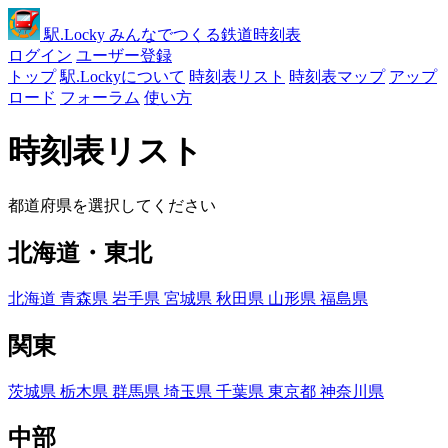
駅
.Locky
みんなでつくる鉄道時刻表
ログイン
ユーザー登録
トップ
駅.Lockyについて
時刻表リスト
時刻表マップ
アップ
ロード
フォーラム
使い方
時刻表リスト
都道府県を選択してください
北海道・東北
北海道
青森県
岩手県
宮城県
秋田県
山形県
福島県
関東
茨城県
栃木県
群馬県
埼玉県
千葉県
東京都
神奈川県
中部